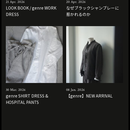
21 Apr. 2026
20 Apr. 2026
LOOK BOOK / genre WORK
なぜブラックシャンブレーに
DRESS
惹かれるのか
30 Mar. 2026
08 Jan. 2026
genre SHIRT DRESS &
【genre】NEW ARRIVAL
HOSPITAL PANTS