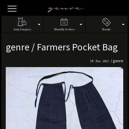
Vintage
Clothes
Item Category
Monthly Archive
Brands
genre / Farmers Pocket Bag
genre
14
Nov. 2022