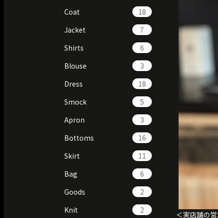
Coat
18
Jacket
7
Shirts
6
Blouse
3
Dress
18
Smock
5
Apron
3
Bottoms
16
Skirt
11
Bag
6
Goods
2
Knit
2
＜実店舗の営