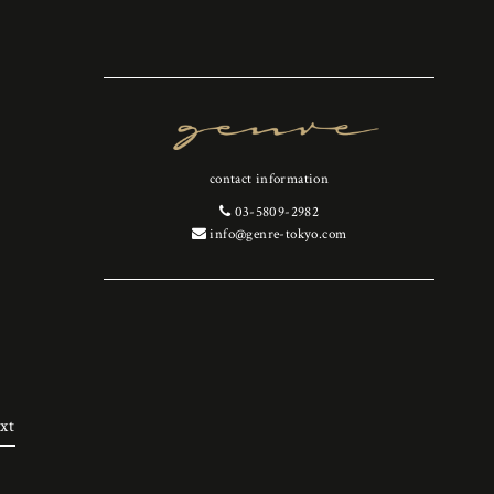
contact information
03-5809-2982
info@genre-tokyo.com
xt