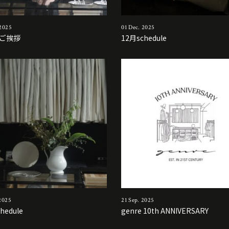
 2025
01 Dec. 2025
ご挨拶
12月schedule
2025
21 Sep. 2025
hedule
genre 10th ANNIVERSARY