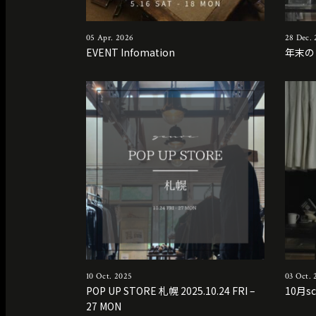
05 Apr. 2026
28 Dec.
EVENT Infomation
年末の
10 Oct. 2025
03 Oct. 
POP UP STORE 札幌 2025.10.24 FRI –
10月sc
27 MON