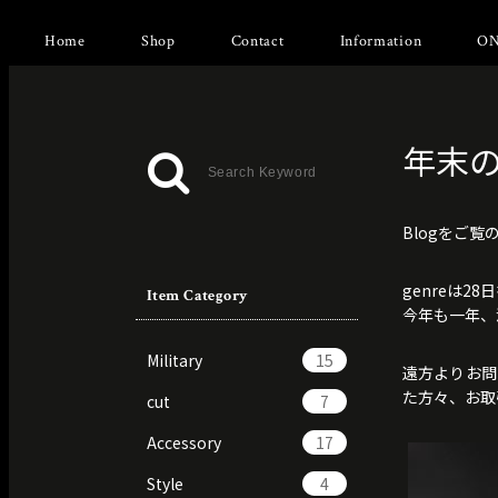
Home
Shop
Contact
Information
ON
年末
Blogをご
genreは2
Item Category
今年も一年、
Military
15
遠方よりお問
た方々、お取
cut
7
Accessory
17
Style
4