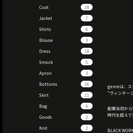
Coat
18
Jacket
7
Shirts
6
Blouse
3
Dress
18
Smock
5
Apron
3
Bottoms
16
genreは
“ヴィンテー
Skirt
11
Bag
6
創業当初から
時代を超えて
Goods
2
Knit
2
BLACK W