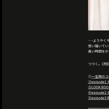
—-ようやく今
思い描いてい
長い時間をか
つづく。(次回
①
一生物の
②episode
③LOOK BO
④episod
⑤episode