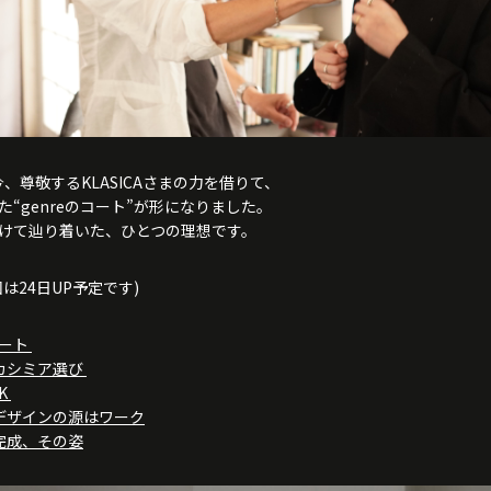
、尊敬するKLASICAさまの力を借りて、
た“genreのコート”が形になりました。
けて辿り着いた、ひとつの理想です。
は24日UP予定です)
コート
1 カシミア選び
OK
e2 デザインの源はワーク
3 完成、その姿