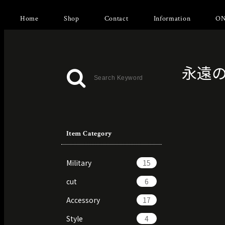
Home
Shop
Contact
Information
ON
永遠
Item Category
Military
15
cut
6
Accessory
17
Style
4