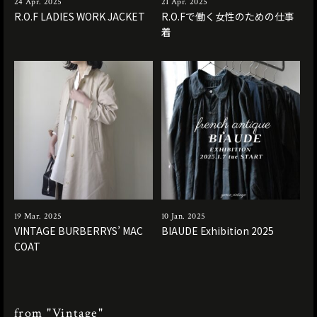
24 Apr. 2025
21 Apr. 2025
R.O.F LADIES WORK JACKET
R.O.Fで働く女性のための仕事
着
19 Mar. 2025
10 Jan. 2025
VINTAGE BURBERRYS’ MAC
BIAUDE Exhibition 2025
COAT
from "Vintage"