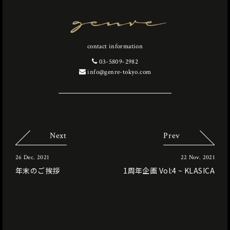
contact information
03-5809-2982
info@genre-tokyo.com
Next
Prev
26 Dec. 2021
22 Nov. 2021
年末のご挨拶
1周年企画 Vol:4 ~ KLASICA