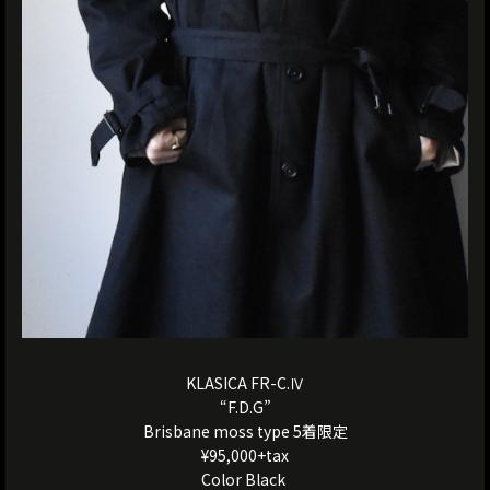
KLASICA FR-C.Ⅳ
“F.D.G”
Brisbane moss type 5着限定
¥95,000+tax
Color Black