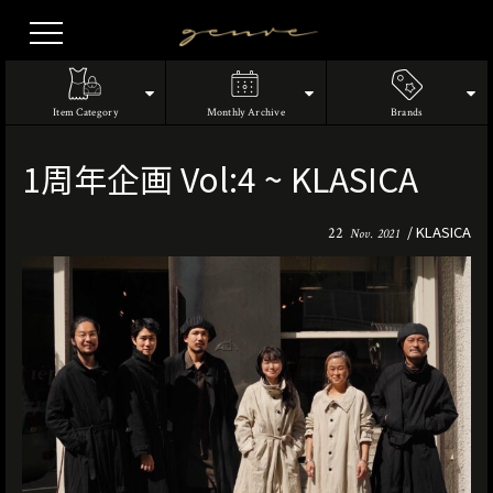
Vintage
Clothes
Item Category
Monthly Archive
Brands
1周年企画 Vol:4 ~ KLASICA
KLASICA
22
Nov. 2021