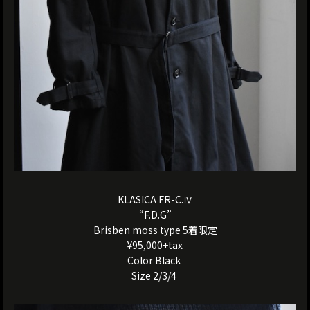
KLASICA FR-C.Ⅳ
“F.D.G”
Brisben moss type 5着限定
¥95,000+tax
Color Black
Size 2/3/4