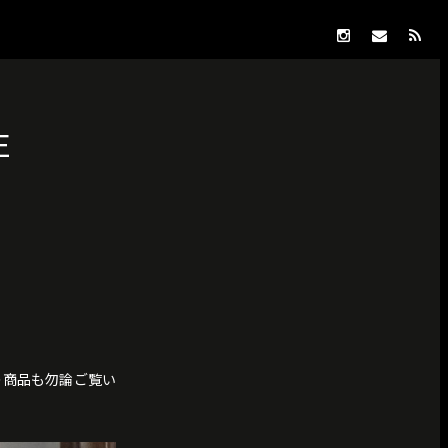
E
eの商品も勿論ご覧い