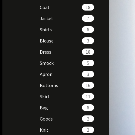
Coat
18
Jacket
7
Shirts
6
Blouse
3
Dress
18
Smock
5
Apron
3
Bottoms
16
Skirt
11
Bag
6
Goods
2
Knit
2