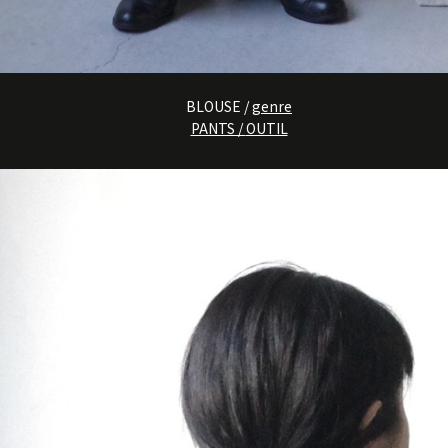
BLOUSE /
genre
PANTS /
OUTIL