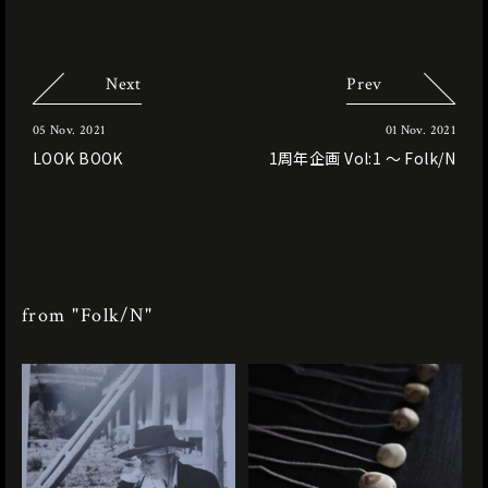
Next
Prev
05 Nov. 2021
01 Nov. 2021
LOOK BOOK
1周年企画 Vol:1 〜 Folk/N
from "Folk/N"