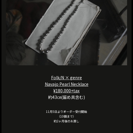
Folk/N × genre
Navajo Pearl Necklace
¥180,000+tax
約43㎝(留め具含む)
11月5日よりオーダー受付開始
（10個まで）
約2ヶ月後のお渡し