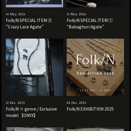
14 May. 2026
13 May. 2026
Folk/N SPECIAL ITEM ②
Folk/N SPECIAL ITEM ①
”Crazy Lace Agate”
“Babaghuri Agate”
12 Dec. 2025
04 Dec. 2025
Folk/N × genre / Exclusive
Folk/N EXHIBITION 2025
model 【ONYX】