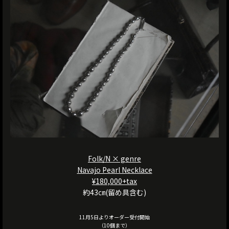
Folk/N × genre
Navajo Pearl Necklace
¥180,000+tax
約43㎝(留め具含む)
11月5日よりオーダー受付開始
（10個まで）