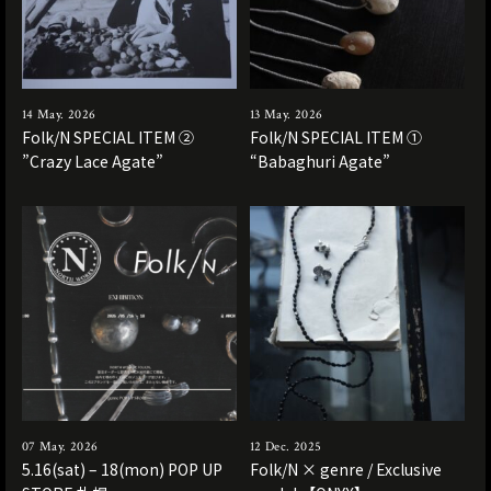
14 May. 2026
13 May. 2026
Folk/N SPECIAL ITEM ②
Folk/N SPECIAL ITEM ①
”Crazy Lace Agate”
“Babaghuri Agate”
07 May. 2026
12 Dec. 2025
5.16(sat) – 18(mon) POP UP
Folk/N × genre / Exclusive