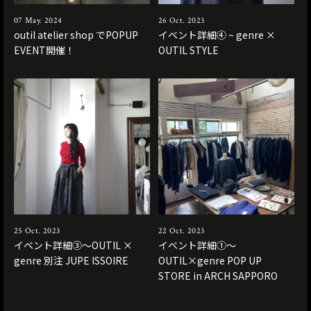
07 May. 2024
26 Oct. 2023
outil atelier shop でPOPUP
イベント詳細④ ~ genre ×
EVENT開催！
OUTIL STYLE
25 Oct. 2023
22 Oct. 2023
イベント詳細③〜OUTIL ×
イベント詳細①〜
genre 別注 JUPE ISSOIRE
OUTIL×genre POP UP
STORE in ARCH SAPPORO