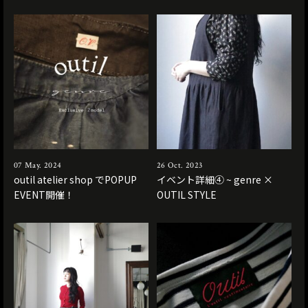
07 May. 2024
26 Oct. 2023
outil atelier shop でPOPUP
イベント詳細④ ~ genre ×
EVENT開催！
OUTIL STYLE