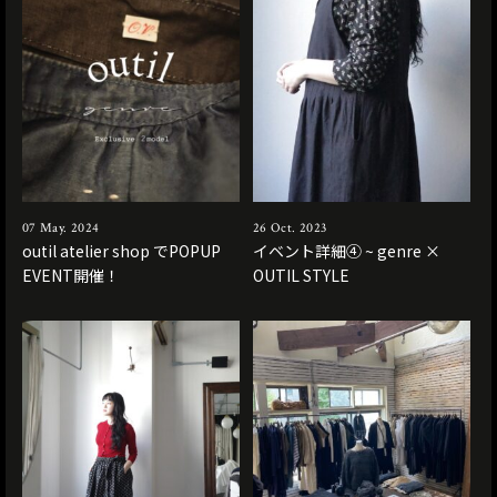
07 May. 2024
26 Oct. 2023
outil atelier shop でPOPUP
イベント詳細④ ~ genre ×
EVENT開催！
OUTIL STYLE